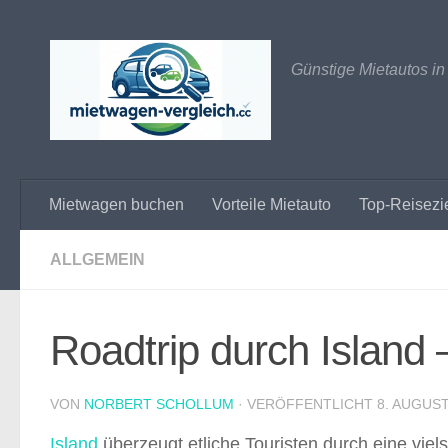
Zum Inhalt springen
Günstige Mietautos in
Mietwagen buchen
Vorteile Mietauto
Top-Reisezi
ALLGEMEIN
Roadtrip durch Island 
VON
NORBERT SCHOLLUM
· VERÖFFENTLICHT
8. AUGUST
Island
überzeugt etliche Touristen durch eine viel