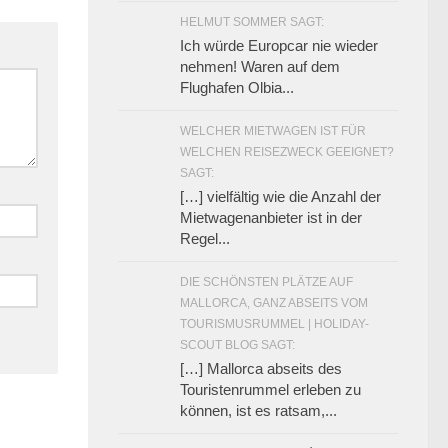
HELMUT SOMMER SAGT:
Ich würde Europcar nie wieder
nehmen! Waren auf dem
Flughafen Olbia...
WELCHER MIETWAGEN IST FÜR
WELCHEN REISEZWECK GEEIGNET?
SAGT:
[…] vielfältig wie die Anzahl der
Mietwagenanbieter ist in der
Regel...
DIE SCHÖNSTEN PLÄTZE AUF
MALLORCA, GANZ ABSEITS VOM
TOURISMUSRUMMEL | HOLIDAY-
SCOUT BLOG SAGT:
[…] Mallorca abseits des
Touristenrummel erleben zu
können, ist es ratsam,...