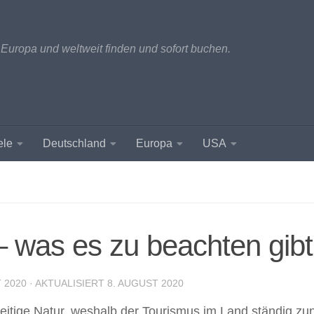
 Europa und weltweit finden und sofort buchen.
ele
Deutschland
Europa
USA
– was es zu beachten gibt
 2020
· AKTUALISIERT
8. AUGUST 2020
seitige Natur, weshalb der Tourismus im Land ständig zu