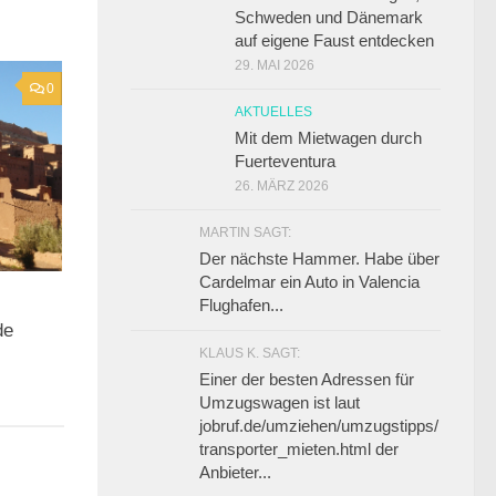
Schweden und Dänemark
auf eigene Faust entdecken
29. MAI 2026
0
AKTUELLES
Mit dem Mietwagen durch
Fuerteventura
26. MÄRZ 2026
MARTIN SAGT:
Der nächste Hammer. Habe über
Cardelmar ein Auto in Valencia
Flughafen...
de
KLAUS K. SAGT:
Einer der besten Adressen für
Umzugswagen ist laut
jobruf.de/umziehen/umzugstipps/
transporter_mieten.html der
Anbieter...