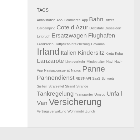
TAGS
Bahn
Abholstation
Abo-Commerce
App
Blitzer
Cote d'Azur
Carcamping
Diebstahl
Düsseldorf
Ersatzwagen
Flughafen
Einbruch
Frankreich
Haftpflichtversicherung
Havanna
Irland
Italien
Kindersitz
Kreta
Kuba
Lanzarote
Linksverkehr
Mindestalter
Navi
Navi-
Panne
App
Navigationsgerät
Naxos
Pannendienst
REST-API
SaaS
Schweiz
Sizilien
Strafzettel
Strand
Strände
Tankregelung
Unfall
Transporter
Umzug
Versicherung
Van
Vertragsverwaltung
Wohnmobil
Zürich