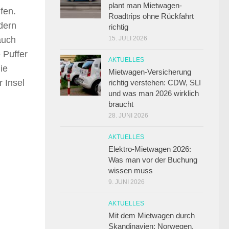
plant man Mietwagen-
fen.
Roadtrips ohne Rückfahrt
dern
richtig
15. JULI 2026
auch
 Puffer
AKTUELLES
ie
Mietwagen-Versicherung
 Insel
richtig verstehen: CDW, SLI
und was man 2026 wirklich
braucht
28. JUNI 2026
AKTUELLES
Elektro-Mietwagen 2026:
Was man vor der Buchung
wissen muss
9. JUNI 2026
AKTUELLES
Mit dem Mietwagen durch
Skandinavien: Norwegen,