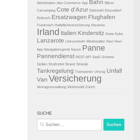
Bahn
Abholstation
Abo-Commerce
App
Blitzer
Cote d'Azur
Carcamping
Diebstahl
Düsseldorf
Ersatzwagen
Flughafen
Einbruch
Frankreich
Haftpflichtversicherung
Havanna
Irland
Italien
Kindersitz
Kreta
Kuba
Lanzarote
Linksverkehr
Mindestalter
Navi
Navi-
Panne
App
Navigationsgerät
Naxos
Pannendienst
REST-API
SaaS
Schweiz
Sizilien
Strafzettel
Strand
Strände
Tankregelung
Unfall
Transporter
Umzug
Versicherung
Van
Vertragsverwaltung
Wohnmobil
Zürich
SUCHE
Suchen
nach: