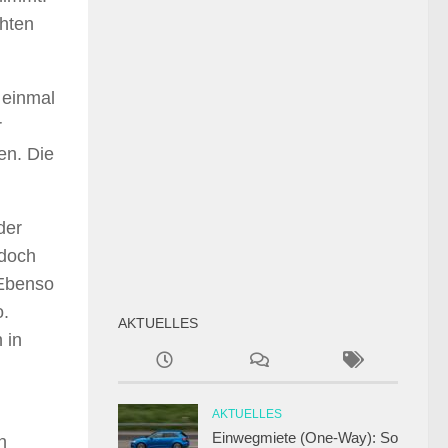
chten
 einmal
r
en. Die
der
 doch
 Ebenso
o.
AKTUELLES
 in
AKTUELLES
Einwegmiete (One-Way): So
n