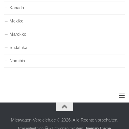
Kanada
Mexiko
Marokko
Südafrika
Namibia
Mietwagen-Vergleich.cc © 2026. Alle Rechte vorbehalten.
Präsentiert von
- Entworfen mit dem
Hueman-Theme