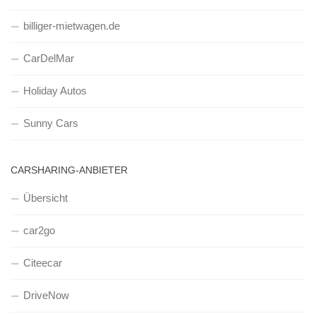
billiger-mietwagen.de
CarDelMar
Holiday Autos
Sunny Cars
CARSHARING-ANBIETER
Übersicht
car2go
Citeecar
DriveNow