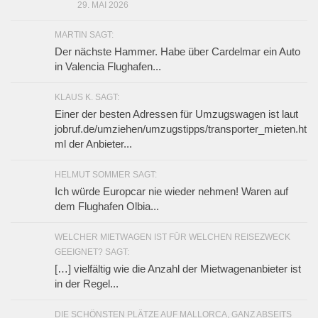
29. MAI 2026
MARTIN SAGT:
Der nächste Hammer. Habe über Cardelmar ein Auto
in Valencia Flughafen...
KLAUS K. SAGT:
Einer der besten Adressen für Umzugswagen ist laut
jobruf.de/umziehen/umzugstipps/transporter_mieten.ht
ml der Anbieter...
HELMUT SOMMER SAGT:
Ich würde Europcar nie wieder nehmen! Waren auf
dem Flughafen Olbia...
WELCHER MIETWAGEN IST FÜR WELCHEN REISEZWECK
GEEIGNET? SAGT:
[…] vielfältig wie die Anzahl der Mietwagenanbieter ist
in der Regel...
DIE SCHÖNSTEN PLÄTZE AUF MALLORCA, GANZ ABSEITS