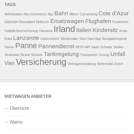
TAGS
Bahn
Cote d'Azur
Abholstation
Abo-Commerce
App
Blitzer
Carcamping
Ersatzwagen
Flughafen
Diebstahl
Düsseldorf
Einbruch
Frankreich
Irland
Italien
Kindersitz
Haftpflichtversicherung
Havanna
Kreta
Lanzarote
Kuba
Linksverkehr
Mindestalter
Navi
Navi-App
Navigationsgerät
Panne
Pannendienst
Naxos
REST-API
SaaS
Schweiz
Sizilien
Tankregelung
Unfall
Strafzettel
Strand
Strände
Transporter
Umzug
Versicherung
Van
Vertragsverwaltung
Wohnmobil
Zürich
MIETWAGEN ANBIETER
Übersicht
Alamo