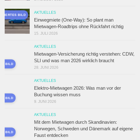
AKTUELLES
ERIERTES BILD
Einwegmiete (One-Way): So plant man
Mietwagen-Roadtrips ohne Rückfahrt richtig
15. JULI 2026
AKTUELLES
Mietwagen-Versicherung richtig verstehen: CDW,
SLI und was man 2026 wirklich braucht
ES BILD
28. JUNI 2026
AKTUELLES
Elektro-Mietwagen 2026: Was man vor der
Buchung wissen muss
ES BILD
9. JUNI 2026
AKTUELLES
Mit dem Mietwagen durch Skandinavien:
Norwegen, Schweden und Dänemark auf eigene
ES BILD
Faust entdecken