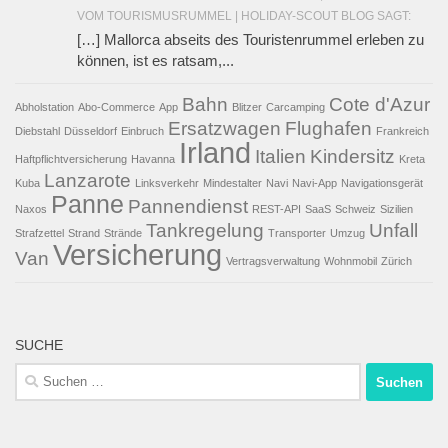
VOM TOURISMUSRUMMEL | HOLIDAY-SCOUT BLOG SAGT:
[…] Mallorca abseits des Touristenrummel erleben zu
können, ist es ratsam,...
Bahn
Cote d'Azur
Abholstation
Abo-Commerce
App
Blitzer
Carcamping
Ersatzwagen
Flughafen
Diebstahl
Düsseldorf
Einbruch
Frankreich
Irland
Italien
Kindersitz
Haftpflichtversicherung
Havanna
Kreta
Lanzarote
Kuba
Linksverkehr
Mindestalter
Navi
Navi-App
Navigationsgerät
Panne
Pannendienst
Naxos
REST-API
SaaS
Schweiz
Sizilien
Tankregelung
Unfall
Strafzettel
Strand
Strände
Transporter
Umzug
Versicherung
Van
Vertragsverwaltung
Wohnmobil
Zürich
SUCHE
Suchen
nach: