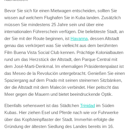
Bevor Sie sich für einen Mietwagen entscheiden, sollten Sie
wissen auf welchem Flughafen Sie in Kuba landen. Zusätzlich
müssen Sie mindestens 25 Jahre sein und über eine
internationalen Führerschein verfügen. Die beliebteste Stadt, an
der Sie mit der Route beginnen, ist
Havanna
, dessen Altstadt
genau das verkörpert was Sie vielleicht aus dem berühmten
Film Buena Vista Social Club kennen. Prächtige Kolonialbauten
rund um das Herzstück der Altstadt, den Parque Central mit
dem José-Marti-Denkmal. Im ehemaligen Präsidentenpalast ist
das Meseo de la Revolución untergebracht. Genießen Sie einen
Spaziergang auf dem Prado mit seinen steinernen Sitzbänken,
der die Altstadt mit dem Malecón verbindet. Hier peitscht das
Meer gegen die Mauern und bietet beeindruckende Optik.
Ebenfalls sehenswert ist das Städtchen
Trinidad
im Süden
Kubas. Hier ziehen Esel und Pferde nach wie vor Fuhrwerke
über das Kopfsteinpflaster der Stadt. Immerhin erfolgte die
Gründung der ältesten Siedlung des Landes bereits im 16.