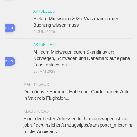
AKTUELLES
Elektro-Mietwagen 2026: Was man vor der
Buchung wissen muss
ES BILD
9. JUNI 2026
AKTUELLES
Mit dem Mietwagen durch Skandinavien:
Norwegen, Schweden und Dänemark auf eigene
ES BILD
Faust entdecken
29. MAI 2026
MARTIN SAGT:
Der nächste Hammer. Habe über Cardelmar ein Auto
in Valencia Flughafen...
KLAUS K. SAGT:
Einer der besten Adressen für Umzugswagen ist laut
jobruf.de/umziehen/umzugstipps/transporter_mieten.ht
ml der Anbieter...