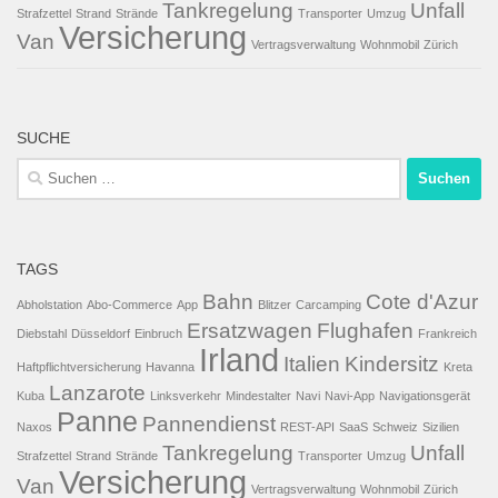
Tankregelung
Unfall
Strafzettel
Strand
Strände
Transporter
Umzug
Versicherung
Van
Vertragsverwaltung
Wohnmobil
Zürich
SUCHE
Suchen
nach:
TAGS
Bahn
Cote d'Azur
Abholstation
Abo-Commerce
App
Blitzer
Carcamping
Ersatzwagen
Flughafen
Diebstahl
Düsseldorf
Einbruch
Frankreich
Irland
Italien
Kindersitz
Haftpflichtversicherung
Havanna
Kreta
Lanzarote
Kuba
Linksverkehr
Mindestalter
Navi
Navi-App
Navigationsgerät
Panne
Pannendienst
Naxos
REST-API
SaaS
Schweiz
Sizilien
Tankregelung
Unfall
Strafzettel
Strand
Strände
Transporter
Umzug
Versicherung
Van
Vertragsverwaltung
Wohnmobil
Zürich