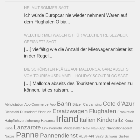
HELMUT SOMMER SAGT:
Ich würde Europcar nie wieder nehmen! Waren auf
dem Flughafen Olbia...
WELCHER MIETWAGEN IST FÜR WELCHEN REISEZWECK
GEEIGNET? SAGT:
[…] vielfältig wie die Anzahl der Mietwagenanbieter ist
in der Regel...
DIE SCHÖNSTEN PLÄTZE AUF MALLORCA, GANZ ABSEITS
VOM TOURISMUSRUMMEL | HOLIDAY-SCOUT BLOG SAGT:
[…] Mallorca abseits des Touristenrummel erleben zu
können, ist es ratsam,...
Bahn
Cote d'Azur
Abholstation
Abo-Commerce
App
Blitzer
Carcamping
Ersatzwagen
Flughafen
Diebstahl
Düsseldorf
Einbruch
Frankreich
Irland
Italien
Kindersitz
Haftpflichtversicherung
Havanna
Kreta
Lanzarote
Kuba
Linksverkehr
Mindestalter
Navi
Navi-App
Navigationsgerät
Panne
Pannendienst
Naxos
REST-API
SaaS
Schweiz
Sizilien