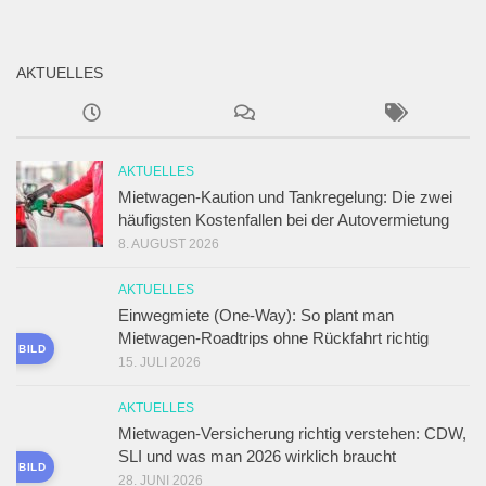
AKTUELLES
AKTUELLES
Mietwagen-Kaution und Tankregelung: Die zwei
häufigsten Kostenfallen bei der Autovermietung
8. AUGUST 2026
AKTUELLES
Einwegmiete (One-Way): So plant man
Mietwagen-Roadtrips ohne Rückfahrt richtig
ES BILD
15. JULI 2026
AKTUELLES
Mietwagen-Versicherung richtig verstehen: CDW,
SLI und was man 2026 wirklich braucht
ES BILD
28. JUNI 2026