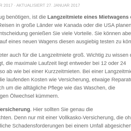
R 2017
· AKTUALISIERT
27. JANUAR 2017
g benötigen, ist die
Langzeitmiete eines Mietwagens
e Reisen in große Länder wie Kanada oder die USA plane
Entscheidung genießen Sie viele Vorteile. Sie können ab
Kauf eines neuen Wagens diesen ausgiebig testen zu kö
ter auch für die Langzeitmiete groß. Wichtig zu wissen 
t, die maximale Laufzeit liegt entweder bei 12 oder 24
o ab wie bei einer Kurzzeitmieten. Bei einer Langzeitmi
 die laufenden Kosten wie Versicherung, etwaige Repara
h um die alltägliche Pflege wie das Waschen, die
lligen Ölwechsel kümmern.
ersicherung
. Hier sollten Sie genau die
ten. Denn nur mit einer Vollkasko-Versicherung, die o
liche Schadensforderungen bei einem Unfall abgesichert