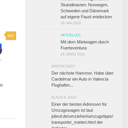
Skandinavien: Norwegen,
Schweden und Dänemark
auf eigene Faust entdecken
29. MAI 2026
AKTUELLES
0
Mit dem Mietwagen durch
Fuerteventura
26. MÄRZ 2026
MARTIN SAGT:
Der nächste Hammer. Habe über
Cardelmar ein Auto in Valencia
so
Flughafen...
KLAUS K. SAGT:
Einer der besten Adressen für
Umzugswagen ist laut
jobruf.de/umziehen/umzugstipps/
transporter_mieten.html der