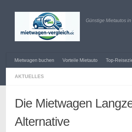
Zum Inhalt springen
Günstige Mietautos in
Mietwagen buchen
Vorteile Mietauto
Top-Reisezi
AKTUELLES
Die Mietwagen Langzei
Alternative