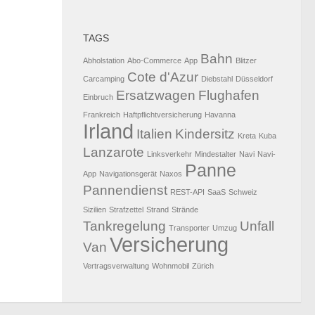
TAGS
Bahn
Abholstation
Abo-Commerce
App
Blitzer
Cote d'Azur
Carcamping
Diebstahl
Düsseldorf
Ersatzwagen
Flughafen
Einbruch
Frankreich
Haftpflichtversicherung
Havanna
Irland
Italien
Kindersitz
Kreta
Kuba
Lanzarote
Linksverkehr
Mindestalter
Navi
Navi-
Panne
App
Navigationsgerät
Naxos
Pannendienst
REST-API
SaaS
Schweiz
Sizilien
Strafzettel
Strand
Strände
Tankregelung
Unfall
Transporter
Umzug
Versicherung
Van
Vertragsverwaltung
Wohnmobil
Zürich