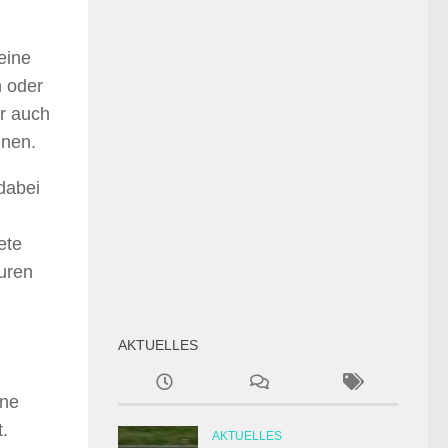
eine
n oder
er auch
nnen.
dabei
ete
turen
AKTUELLES
hne
.
AKTUELLES