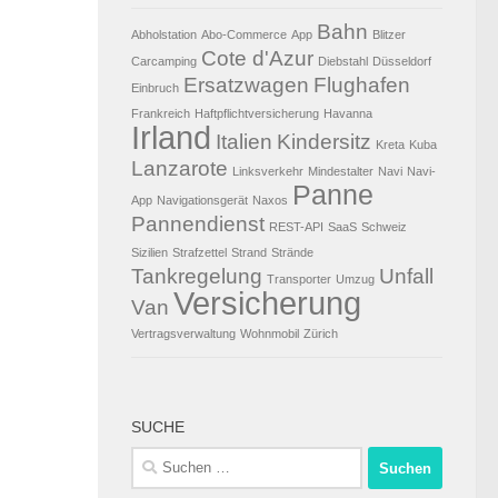
Bahn
Abholstation
Abo-Commerce
App
Blitzer
Cote d'Azur
Carcamping
Diebstahl
Düsseldorf
Ersatzwagen
Flughafen
Einbruch
Frankreich
Haftpflichtversicherung
Havanna
Irland
Italien
Kindersitz
Kreta
Kuba
Lanzarote
Linksverkehr
Mindestalter
Navi
Navi-
Panne
App
Navigationsgerät
Naxos
Pannendienst
REST-API
SaaS
Schweiz
Sizilien
Strafzettel
Strand
Strände
Tankregelung
Unfall
Transporter
Umzug
Versicherung
Van
Vertragsverwaltung
Wohnmobil
Zürich
SUCHE
Suchen
nach: