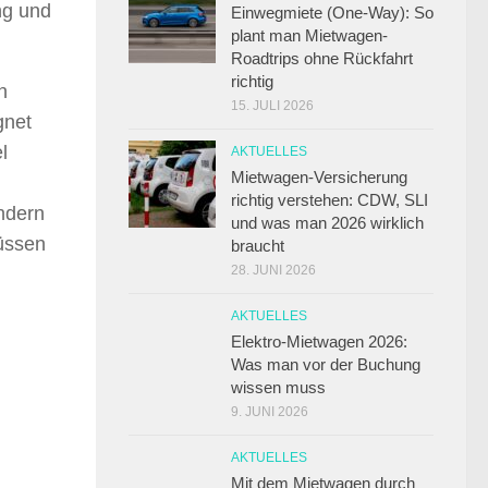
ng und
Einwegmiete (One-Way): So
plant man Mietwagen-
Roadtrips ohne Rückfahrt
richtig
n
15. JULI 2026
gnet
l
AKTUELLES
Mietwagen-Versicherung
richtig verstehen: CDW, SLI
ndern
und was man 2026 wirklich
müssen
braucht
28. JUNI 2026
AKTUELLES
Elektro-Mietwagen 2026:
Was man vor der Buchung
wissen muss
9. JUNI 2026
AKTUELLES
Mit dem Mietwagen durch