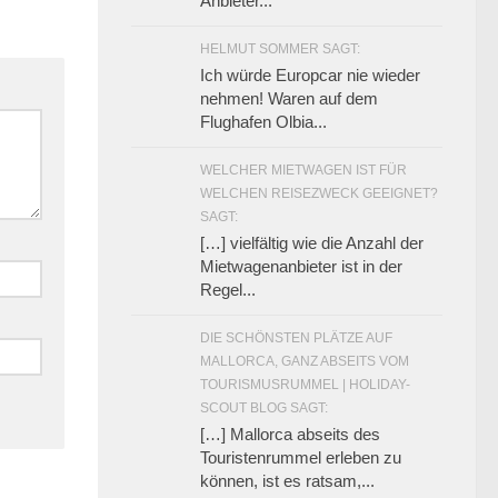
Anbieter...
HELMUT SOMMER SAGT:
Ich würde Europcar nie wieder
nehmen! Waren auf dem
Flughafen Olbia...
WELCHER MIETWAGEN IST FÜR
WELCHEN REISEZWECK GEEIGNET?
SAGT:
[…] vielfältig wie die Anzahl der
Mietwagenanbieter ist in der
Regel...
DIE SCHÖNSTEN PLÄTZE AUF
MALLORCA, GANZ ABSEITS VOM
TOURISMUSRUMMEL | HOLIDAY-
SCOUT BLOG SAGT:
[…] Mallorca abseits des
Touristenrummel erleben zu
können, ist es ratsam,...