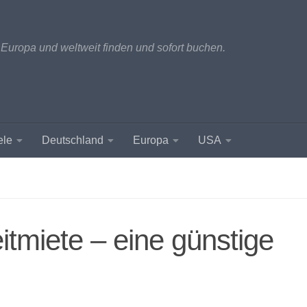
 Europa und weltweit finden und sofort buchen.
ele
Deutschland
Europa
USA
tmiete – eine günstige