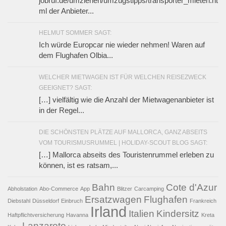
jobruf.de/umziehen/umzugstipps/transporter_mieten.ht
ml der Anbieter...
HELMUT SOMMER SAGT:
Ich würde Europcar nie wieder nehmen! Waren auf
dem Flughafen Olbia...
WELCHER MIETWAGEN IST FÜR WELCHEN REISEZWECK
GEEIGNET? SAGT:
[…] vielfältig wie die Anzahl der Mietwagenanbieter ist
in der Regel...
DIE SCHÖNSTEN PLÄTZE AUF MALLORCA, GANZ ABSEITS
VOM TOURISMUSRUMMEL | HOLIDAY-SCOUT BLOG SAGT:
[…] Mallorca abseits des Touristenrummel erleben zu
können, ist es ratsam,...
Bahn
Cote d'Azur
Abholstation
Abo-Commerce
App
Blitzer
Carcamping
Ersatzwagen
Flughafen
Diebstahl
Düsseldorf
Einbruch
Frankreich
Irland
Italien
Kindersitz
Haftpflichtversicherung
Havanna
Kreta
Lanzarote