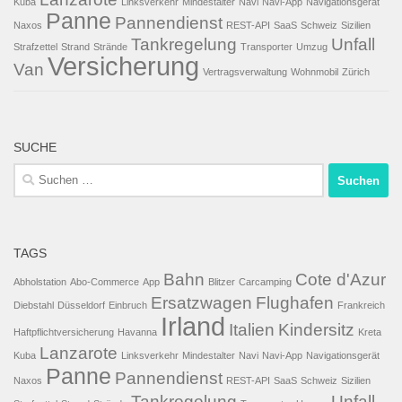
Kuba
Linksverkehr
Mindestalter
Navi
Navi-App
Navigationsgerät
Panne
Pannendienst
Naxos
REST-API
SaaS
Schweiz
Sizilien
Tankregelung
Unfall
Strafzettel
Strand
Strände
Transporter
Umzug
Versicherung
Van
Vertragsverwaltung
Wohnmobil
Zürich
SUCHE
Suchen
nach:
TAGS
Bahn
Cote d'Azur
Abholstation
Abo-Commerce
App
Blitzer
Carcamping
Ersatzwagen
Flughafen
Diebstahl
Düsseldorf
Einbruch
Frankreich
Irland
Italien
Kindersitz
Haftpflichtversicherung
Havanna
Kreta
Lanzarote
Kuba
Linksverkehr
Mindestalter
Navi
Navi-App
Navigationsgerät
Panne
Pannendienst
Naxos
REST-API
SaaS
Schweiz
Sizilien
Tankregelung
Unfall