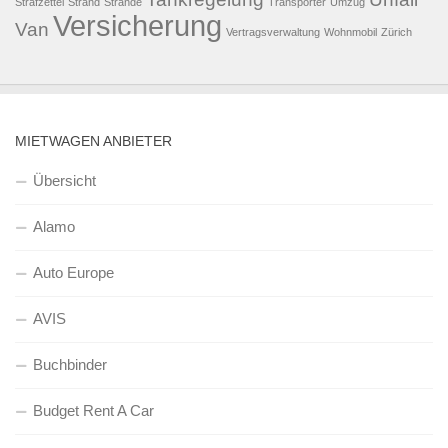
Strafzettel
Strand
Strände
Transporter
Umzug
Versicherung
Van
Vertragsverwaltung
Wohnmobil
Zürich
MIETWAGEN ANBIETER
Übersicht
Alamo
Auto Europe
AVIS
Buchbinder
Budget Rent A Car