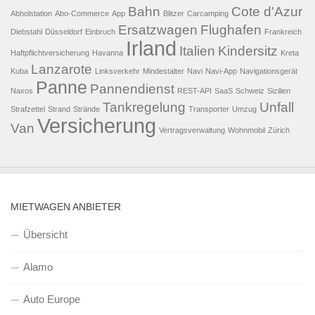
Bahn
Cote d'Azur
Abholstation
Abo-Commerce
App
Blitzer
Carcamping
Ersatzwagen
Flughafen
Diebstahl
Düsseldorf
Einbruch
Frankreich
Irland
Italien
Kindersitz
Haftpflichtversicherung
Havanna
Kreta
Lanzarote
Kuba
Linksverkehr
Mindestalter
Navi
Navi-App
Navigationsgerät
Panne
Pannendienst
Naxos
REST-API
SaaS
Schweiz
Sizilien
Tankregelung
Unfall
Strafzettel
Strand
Strände
Transporter
Umzug
Versicherung
Van
Vertragsverwaltung
Wohnmobil
Zürich
MIETWAGEN ANBIETER
Übersicht
Alamo
Auto Europe