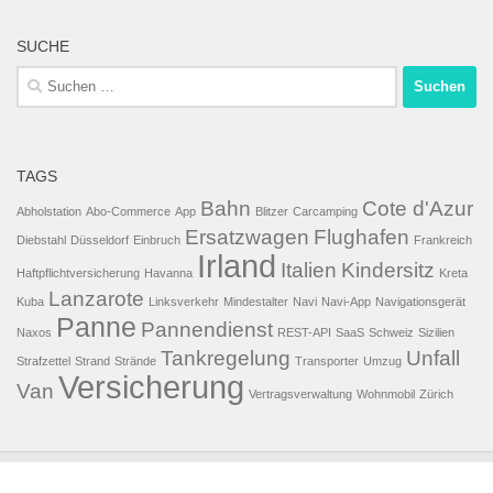
SUCHE
Suchen
nach:
TAGS
Bahn
Cote d'Azur
Abholstation
Abo-Commerce
App
Blitzer
Carcamping
Ersatzwagen
Flughafen
Diebstahl
Düsseldorf
Einbruch
Frankreich
Irland
Italien
Kindersitz
Haftpflichtversicherung
Havanna
Kreta
Lanzarote
Kuba
Linksverkehr
Mindestalter
Navi
Navi-App
Navigationsgerät
Panne
Pannendienst
Naxos
REST-API
SaaS
Schweiz
Sizilien
Tankregelung
Unfall
Strafzettel
Strand
Strände
Transporter
Umzug
Versicherung
Van
Vertragsverwaltung
Wohnmobil
Zürich