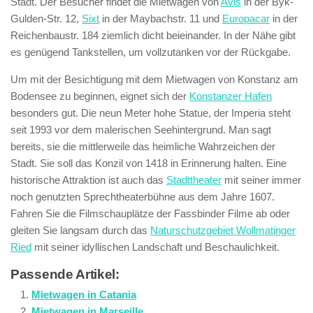
Stadt. Der Besucher findet die Mietwagen von
Avis
in der Byk-
Gulden-Str. 12,
Sixt
in der Maybachstr. 11 und
Europacar
in der
Reichenbaustr. 184 ziemlich dicht beieinander. In der Nähe gibt
es genügend Tankstellen, um vollzutanken vor der Rückgabe.
Um mit der Besichtigung mit dem Mietwagen von Konstanz am
Bodensee zu beginnen, eignet sich der
Konstanzer Hafen
besonders gut. Die neun Meter hohe Statue, der Imperia steht
seit 1993 vor dem malerischen Seehintergrund. Man sagt
bereits, sie die mittlerweile das heimliche Wahrzeichen der
Stadt. Sie soll das Konzil von 1418 in Erinnerung halten. Eine
historische Attraktion ist auch das
Stadttheater
mit seiner immer
noch genutzten Sprechtheaterbühne aus dem Jahre 1607.
Fahren Sie die Filmschauplätze der Fassbinder Filme ab oder
gleiten Sie langsam durch das
Naturschutzgebiet Wollmatinger
Ried
mit seiner idyllischen Landschaft und Beschaulichkeit.
Passende Artikel:
Mietwagen in Catania
Mietwagen in Marseille