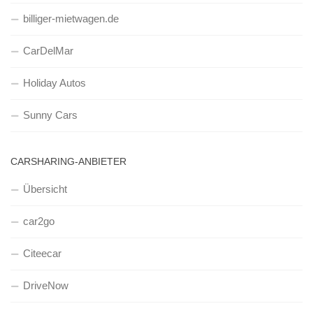
billiger-mietwagen.de
CarDelMar
Holiday Autos
Sunny Cars
CARSHARING-ANBIETER
Übersicht
car2go
Citeecar
DriveNow